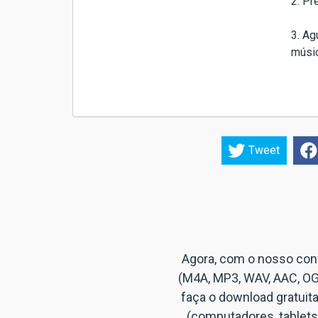
2. Pr
3. Ag
músic
Tweet
Agora, com o nosso
con
(M4A, MP3, WAV, AAC, OG
faça o download gratuit
(computadores, tablets