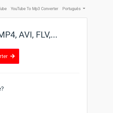
Tube
YouTube To Mp3 Converter
Português
4, AVI, FLV,...
rter
e?