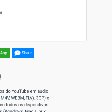
em
sApp
Share
!
os do YouTube em áudio
 M4V, WEBM, FLV). 3GP) e
om todos os dispositivos
s (Windows, Mac, Linux,