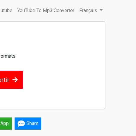
outube
YouTube To Mp3 Converter
Français
formats
rtir
sApp
Share